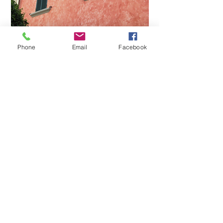
Phone
Email
Facebook
L'oeil d'un artiste
Entre ses mains, les pinceaux
succèdent aux rouleaux, les
brosses aux pistolets : à chaque
instant, le peintre doit trouver l'outil
le mieux adapté aux travaux à
réaliser. Il faut aussi choisir entre
les peintures (mates ou satinées),
les vernis... Doté d'une sensibilité
artistique, le peintre peut se muer
en décorateur, essayant tantôt
d'imiter le bois ou le marbre, tantôt
d'obtenir un effet en trompe-l'oeil
Application des peintures et des
vernis, isolation, étanchéité... Les